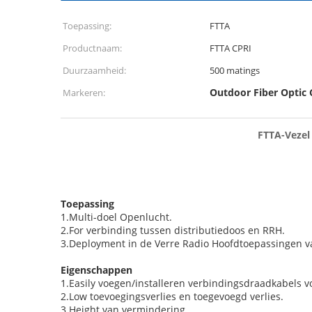
Toepassing:
FTTA
Productnaam:
FTTA CPRI
Duurzaamheid:
500 matings
Outdoor Fiber Optic 
Markeren:
FTTA-Vezel
Toepassing
1.Multi-doel Openlucht.
2.For verbinding tussen distributiedoos en RRH.
3.Deployment in de Verre Radio Hoofdtoepassingen va
Eigenschappen
1.Easily voegen/installeren verbindingsdraadkabels v
2.Low toevoegingsverlies en toegevoegd verlies.
3.Height van vermindering.