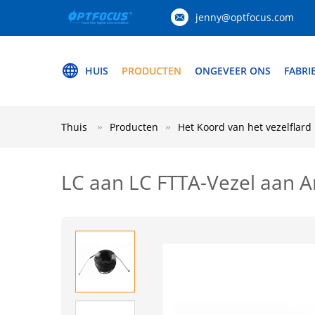
jenny@optfocus.com
HUIS
PRODUCTEN
ONGEVEER ONS
FABRI
Thuis
Producten
Het Koord van het vezelflard
LC aan LC FTTA-Vezel aan 