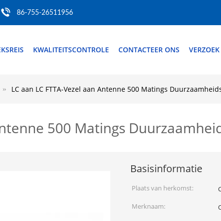
86-755-26511956
EKSREIS
KWALITEITSCONTROLE
CONTACTEER ONS
VERZOEK
LC aan LC FTTA-Vezel aan Antenne 500 Matings Duurzaamheid
Antenne 500 Matings Duurzaamhei
Basisinformatie
Plaats van herkomst:
Merknaam: