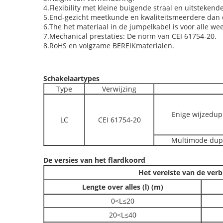
4.Flexibility met kleine buigende straal en uitsteken
5.End-gezicht meetkunde en kwaliteitsmeerdere dan 
6.The het materiaal in de jumpelkabel is voor alle 
7.Mechanical prestaties: De norm van CEI 61754-20.
8.RoHS en volgzame BEREIKmaterialen.
Schakelaartypes
Type
Verwijzing
Enige wijzedup
LC
CEI 61754-20
Multimode dup
De versies van het flardkoord
Het vereiste van de ver
Lengte over alles (l) (m)
0<L≤20
20<L≤40