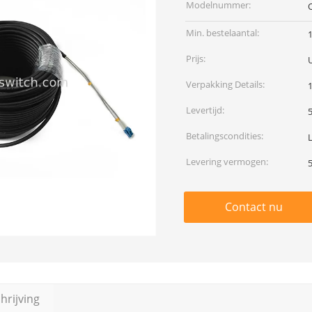
Modelnummer:
Min. bestelaantal:
1
Prijs:
Verpakking Details:
Levertijd:
Betalingscondities:
L
Levering vermogen:
Contact nu
rijving