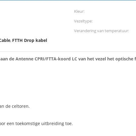
Kleur:
Vezeltype:
Verandering van temperatuur:
Cable
FTTH Drop kabel
,
 aan de Antenne CPRI/FTTA-koord LC van het vezel het optische f
n de celtoren.
oor een toekomstige uitbreiding toe.