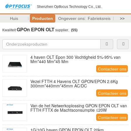
Shenzhen Optfocus Technology Co., Ltd.
Huis
Producten
Ongeveer ons
Fabrieksreis
>>
GPOn EPON OLT
Kwaliteit
supplier.
(55)
4 haven OLT Epon 300 Vochtigheid 5%-95% van
Mm*440 Mm*45 Mm
Contacteer ons
Vezel FTTH 4 Havens OLT GPON/EPON 2.6Kg
300mm*440mm*45mm AC/DC
Contacteer ons
Van de het Netwerkoplossing GPON EPON OLT van
FTTH FTTX de Machtsconsumptie ≤20W
Contacteer ons
1G/10G haven GPON EPON OLT 20km