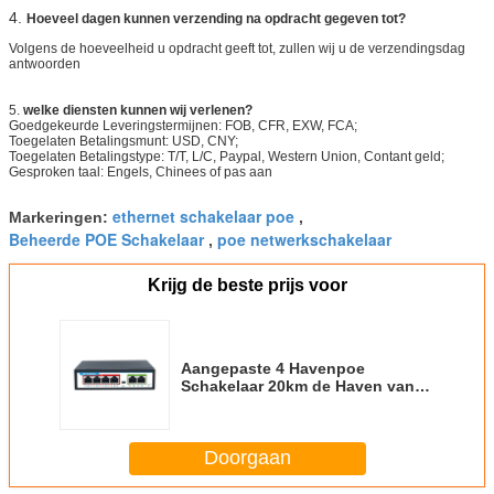
4.
Hoeveel dagen kunnen verzending na opdracht gegeven tot?
Volgens de hoeveelheid u opdracht geeft tot, zullen wij u de verzendingsdag
antwoorden
5.
welke diensten kunnen wij verlenen?
Goedgekeurde Leveringstermijnen: FOB, CFR, EXW, FCA;
Toegelaten Betalingsmunt: USD, CNY;
Toegelaten Betalingstype: T/T, L/C, Paypal, Western Union, Contant geld;
Gesproken taal: Engels, Chinees of pas aan
ethernet schakelaar poe
Markeringen:
,
Beheerde POE Schakelaar
poe netwerkschakelaar
,
Krijg de beste prijs voor
Aangepaste 4 Havenpoe
Schakelaar 20km de Haven van
4*10/100Mbps POE +
2*10/100Mbps-
Opstraalverbindingshaven
Doorgaan