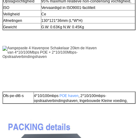
Opslagvochtigheid
95% maximum relatieve non-condensing vochtigheid,
ISO
Vervaardigd in ISO9001-faciliteit
Veiligheid
Ce
Afmetingen
130*121*36mm (L*W*H)
Gewicht
G.W: 0.63Kg N.W: 0.45Kg
Ofs-pe-dt6-s
4*10/100mbps
POE haven
, 2*10/100mbps-
opstraalverbindingshaven, Ingebouwde Kleine voeding,