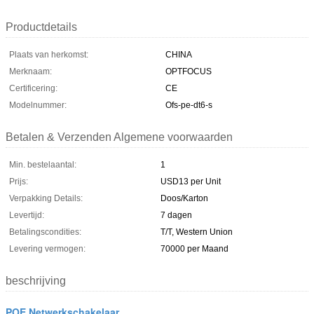
Productdetails
Plaats van herkomst:
CHINA
Merknaam:
OPTFOCUS
Certificering:
CE
Modelnummer:
Ofs-pe-dt6-s
Betalen & Verzenden Algemene voorwaarden
Min. bestelaantal:
1
Prijs:
USD13 per Unit
Verpakking Details:
Doos/Karton
Levertijd:
7 dagen
Betalingscondities:
T/T, Western Union
Levering vermogen:
70000 per Maand
beschrijving
POE Netwerkschakelaar