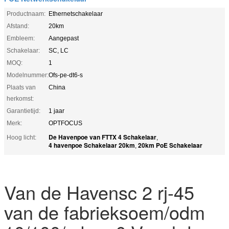
Productnaam:
Ethernetschakelaar
Afstand:
20km
Embleem:
Aangepast
Schakelaar:
SC, LC
MOQ:
1
Modelnummer:
Ofs-pe-dt6-s
Plaats van
China
herkomst:
Garantietijd:
1 jaar
Merk:
OPTFOCUS
De Havenpoe van FTTX 4 Schakelaar
Hoog licht:
,
4 havenpoe Schakelaar 20km
20km PoE Schakelaar
,
Van de Havensc 2 rj-45
van de fabrieksoem/odm