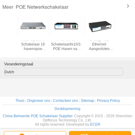
POE Netwerkschakelaar
Meer
DM POE
vezel Optische
8 van de de
2-laag PoE
POE va
akelaar
Schakelaar 16
Schakelaar8x10/100/1000mbps
Ethernet
fabrieks
van de
havenspoe
POE Haven van
Aangesloten
24 Hav
vezel
Schakelaar met 2
havengigabit POE
Schakelaar met
Opstraalv
0/1000mbps-
SFP-vezelhavens
Opstraalverbinding
QoS-Steun
van 
verbindingshaven
voor datacentrum
2x1000m RJ45-
Schakelaa
Veranderingstaal
het gebruiken
Haven 2x1000m
POE H
SFP
2*1000mb
Dutch
Thuis
|
Ongeveer ons
|
Contacteer ons
|
Sitemap
|
Privacy Policy
Desktopmening
China Beheerde POE Schakelaar Supplier.
Copyright © 2015 - 2026 Shenzhen
Optfocus Technology Co., Ltd..
All rights reserved. Developed by
ECER