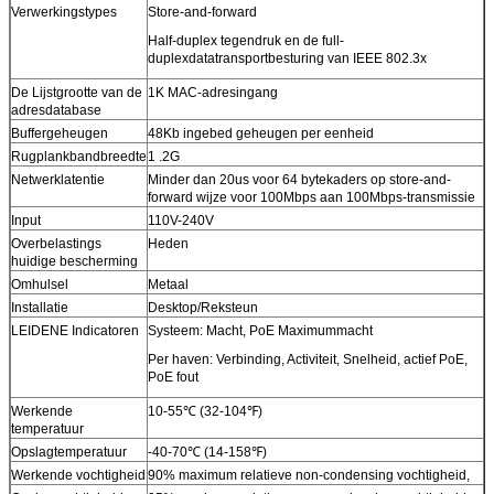
Verwerkingstypes
Store-and-forward
Half-duplex tegendruk en de full-
duplexdatatransportbesturing van IEEE 802.3x
De Lijstgrootte van de
1K MAC-adresingang
adresdatabase
Buffergeheugen
48Kb ingebed geheugen per eenheid
Rugplankbandbreedte
1 .2G
Netwerklatentie
Minder dan 20us voor 64 bytekaders op store-and-
forward wijze voor 100Mbps aan 100Mbps-transmissie
Input
110V-240V
Overbelastings
Heden
huidige bescherming
Omhulsel
Metaal
Installatie
Desktop/Reksteun
LEIDENE Indicatoren
Systeem: Macht, PoE Maximummacht
Per haven: Verbinding, Activiteit, Snelheid, actief PoE,
PoE fout
Werkende
10-55℃ (32-104℉)
temperatuur
Opslagtemperatuur
-40-70℃ (14-158℉)
Werkende vochtigheid
90% maximum relatieve non-condensing vochtigheid,