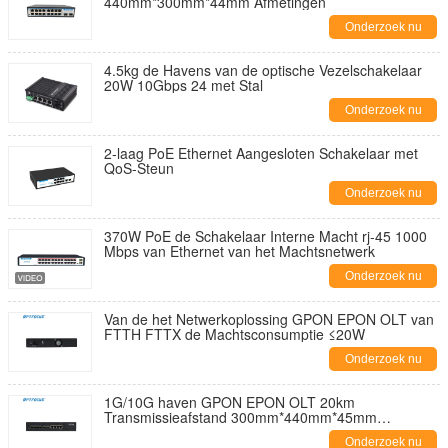
440mm*300mm*44mm Afmetingen
Onderzoek nu
4.5kg de Havens van de optische Vezelschakelaar
20W 10Gbps 24 met Stal
Onderzoek nu
2-laag PoE Ethernet Aangesloten Schakelaar met
QoS-Steun
Onderzoek nu
370W PoE de Schakelaar Interne Macht rj-45 1000
Mbps van Ethernet van het Machtsnetwerk
Onderzoek nu
Van de het Netwerkoplossing GPON EPON OLT van
FTTH FTTX de Machtsconsumptie ≤20W
Onderzoek nu
1G/10G haven GPON EPON OLT 20km
Transmissieafstand 300mm*440mm*45mm
Afmetingen
Onderzoek nu