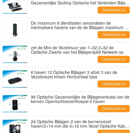
Gezamenlijke Sluiting Optische het Verbinden Bijlage
3100g - 3800g
Onderzoek nu
De maximum 6 dienbladen veroordelen de
inkrimpbare havens van de de Bijlagen maximum 4
kabel van de verbindingsvezel Optische voor
Onderzoek nu
knoestige vezels
zet de Mini de Vezelmuur van 1×32 2×32 de
Optische Zwarte van het Bijlagenip68 Netwerk op
Onderzoek nu
6 haven 12 Optische Bijlagen 3 afzet 3 van de
Vezelsvezel inham Horizontaal type
Onderzoek nu
96 Optische Gezamenlijke de Bijlageverticaal van de
kernen Openluchtvezel/Koepel 4 haven
Onderzoek nu
24 Optische Bijlagen 2 van de kernenvezel
haven/2×14 mm die 4×12 mm Vezel Optische Kabel
verbinden