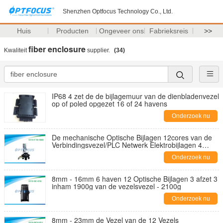
Shenzhen Optfocus Technology Co., Ltd.
Huis
Producten
Ongeveer ons
Fabrieksreis
>>
fiber enclosure
Kwaliteit
supplier.
(34)
IP68 4 zet de de bijlagemuur van de dienbladenvezel
op of poled opgezet 16 of 24 havens
Onderzoek nu
De mechanische Optische Bijlagen 12cores van de
Verbindingsvezel/PLC Netwerk Elektrobijlagen 4
Haven
Onderzoek nu
8mm - 16mm 6 haven 12 Optische Bijlagen 3 afzet 3
inham 1900g van de vezelsvezel - 2100g
Onderzoek nu
8mm - 23mm de Vezel van de 12 Vezels