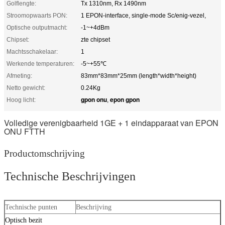
Golflengte:
Tx 1310nm, Rx 1490nm
Stroomopwaarts PON:
1 EPON-interface, single-mode Sc/enig-vezel,
Optische outputmacht:
-1~+4dBm
Chipset:
zte chipset
Machtsschakelaar:
1
Werkende temperaturen:
-5~+55℃
Afmeting:
83mm*83mm*25mm (length*width*height)
Netto gewicht:
0.24Kg
gpon onu
epon gpon
Hoog licht:
,
Volledige verenigbaarheid 1GE + 1 eindapparaat van EPON
ONU FTTH
Productomschrijving
Technische Beschrijvingen
Technische punten
Beschrijving
Optisch bezit