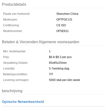
Productdetails
Plaats van herkomst:
Shenzhen China
Merknaam:
OPTFOCUS
Certificering:
CE ISO
Modelnummer:
OFSE611
Betalen & Verzenden Algemene voorwaarden
Min. bestelaantal:
1
Prijs:
$6.8-$9.3 per pcs
Verpakking Details:
85x85x25mm
Levertijd:
5-7working dag
Betalingscondities:
T/T
Levering vermogen:
5000 stuk per één week
beschrijving
Optische Netwerkeenheid