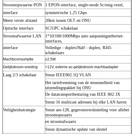
Stroomopwaartse PON
1 EPON-interface, single-mode Sc/enig-vezel,
interface
symmetrische 1,25 Gbps
Meest verste afstand
20km tussen OLT en ONU
Optische interface
SC/UPC schakelaar
Stroomafwaartse LAN
1*10/100/1000Mbps auto aanpassingsethernet-
interfaces,
interface
Volledige - duplex/Half - duplex, RJ45-
schakelaars
Machtsconsumptie
≤2.5W
Gelijkstroom-voeding
+12V, externe ac-gelijkstroom machtsadapter
Laag 2/3 schakelaar
Steun IEEE802.1Q VLAN
Het tariefremming van de steunsnelheid van
uitzendingspakket bij ONU
De datatransportbesturing van IEEE 802.3X
Steun 16 multicast adressen bij elke LAN haven
Veiligheidsstrategie
Steun aes-128, gegevensversleuteling voor allebei
stroomopwaarts
en stroomafwaarts
Steun dynamische update van sleutel