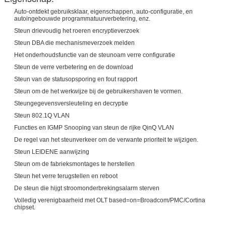
Auto-ontdekt gebruiksklaar, eigenschappen, auto-configuratie, en
autoingebouwde programmatuurverbetering, enz.
Steun drievoudig het roeren encryptieverzoek
Steun DBA die mechanismeverzoek melden
Het onderhoudsfunctie van de steunoam verre configuratie
Steun de verre verbetering en de download
Steun van de statusopsporing en fout rapport
Steun om de het werkwijze bij de gebruikershaven te vormen.
Steungegevensversleuteling en decryptie
Steun 802.1Q VLAN
Functies en IGMP Snooping van steun de rijke QinQ VLAN
De regel van het steunverkeer om de verwante prioriteit te wijzigen.
Steun LEIDENE aanwijzing
Steun om de fabrieksmontages te herstellen
Steun het verre terugstellen en reboot
De steun die hijgt stroomonderbrekingsalarm sterven
Volledig verenigbaarheid met OLT based=on=Broadcom/PMC/Cortina
chipset.