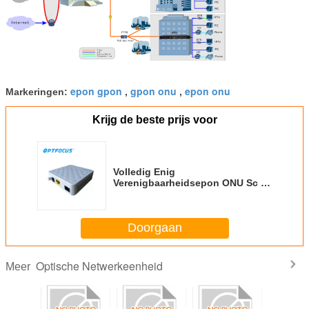
epon gpon
gpon onu
epon onu
Markeringen:
,
,
Krijg de beste prijs voor
Volledig Enig
Verenigbaarheidsepon ONU Sc -
Wijze met LEIDENE Aanwijzing
OFSE611
Doorgaan
Optische Netwerkeenheid
Meer