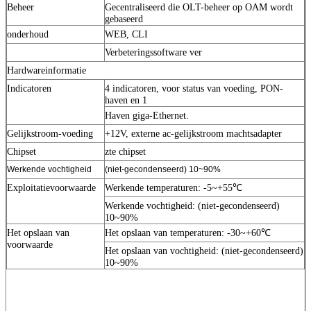
Beheer
Gecentraliseerd die OLT-beheer op OAM wordt
gebaseerd
onderhoud
WEB, CLI
Verbeteringssoftware ver
Hardwareinformatie
Indicatoren
4 indicatoren, voor status van voeding, PON-
haven en 1
Haven giga-Ethernet.
Gelijkstroom-voeding
+12V, externe ac-gelijkstroom machtsadapter
Chipset
zte chipset
Werkende vochtigheid
(niet-gecondenseerd) 10~90%
Exploitatievoorwaarde
Werkende temperaturen: -5~+55℃
Werkende vochtigheid: (niet-gecondenseerd)
10~90%
Het opslaan van
Het opslaan van temperaturen: -30~+60℃
voorwaarde
Het opslaan van vochtigheid: (niet-gecondenseerd)
10~90%