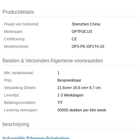
Productdetails
Plaats van herkomst:
Shenzhen China
Merknaam:
OPTFOCUS
Certificering:
CE
Modelnummer:
OFS-PE-ISF1T4-20
Betalen & Verzenden Algemene voorwaarden
Min. bestelaantal:
1
Prijs:
Bespreekbaar
Verpakking Details:
21.6cm× 20,6 cm× 6,7 cm
Levertijd:
1-3 Werkdagen
Betalingscondities:
T/T
Levering vermogen:
50000 stukken per één week
beschrijving
Industriële Ethernet-Schakelaar