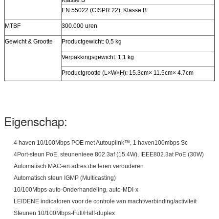
EN 55022 (CISPR 22), Klasse B
MTBF
300.000 uren
Gewicht & Grootte
Productgewicht: 0,5 kg
Verpakkingsgewicht: 1,1 kg
Productgrootte (L×W×H): 15.3cm× 11.5cm× 4.7cm
Verpakkingsgrootte (L×W×H): 21.6cm× 20,6 cm× 6,7 cm
Garantie
5-jaren
Eigenschap:
4 haven 10/100Mbps POE met Autouplink™, 1 haven100mbps Sc
4Port-steun PoE, steunenieee 802.3af (15.4W), IEEE802.3at PoE (30W)
Automatisch MAC-en adres die leren verouderen
Automatisch steun IGMP (Multicasting)
10/100Mbps-auto-Onderhandeling, auto-MDI-x
LEIDENE indicatoren voor de controle van macht/verbinding/activiteit
Steunen 10/100Mbps-Full/Half-duplex