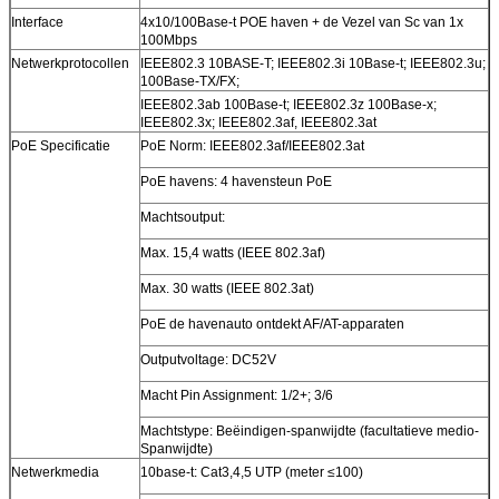
Interface
4x10/100Base-t POE haven + de Vezel van Sc van 1x
100Mbps
Netwerkprotocollen
IEEE802.3 10BASE-T; IEEE802.3i 10Base-t; IEEE802.3u;
100Base-TX/FX;
IEEE802.3ab 100Base-t; IEEE802.3z 100Base-x;
IEEE802.3x; IEEE802.3af, IEEE802.3at
PoE Specificatie
PoE Norm: IEEE802.3af/IEEE802.3at
PoE havens: 4 havensteun PoE
Machtsoutput:
Max. 15,4 watts (IEEE 802.3af)
Max. 30 watts (IEEE 802.3at)
PoE de havenauto ontdekt AF/AT-apparaten
Outputvoltage: DC52V
Macht Pin Assignment: 1/2+; 3/6
Machtstype: Beëindigen-spanwijdte (facultatieve medio-
Spanwijdte)
Netwerkmedia
10base-t: Cat3,4,5 UTP (meter ≤100)