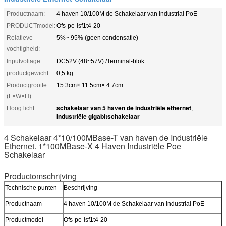
Productnaam:
4 haven 10/100M de Schakelaar van Industrial PoE
PRODUCTmodel:
Ofs-pe-isf1t4-20
Relatieve
5%~ 95% (geen condensatie)
vochtigheid:
Inputvoltage:
DC52V (48~57V) /Terminal-blok
productgewicht:
0,5 kg
Productgrootte
15.3cm× 11.5cm× 4.7cm
(L×W×H):
schakelaar van 5 haven de industriële ethernet
Hoog licht:
,
Industriële gigabitschakelaar
4 Schakelaar 4*10/100MBase-T van haven de Industriële
Ethernet. 1*100MBase-X 4 Haven Industriële Poe
Schakelaar
Productomschrijving
Technische punten
Beschrijving
Productnaam
4 haven 10/100M de Schakelaar van Industrial PoE
Productmodel
Ofs-pe-isf1t4-20