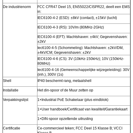
De industrienorm
FCC CFR47 Deel 15, EN55022/CISPR22, deelt een EMS
in:
IEC6100-4-2 (ESD): ±8kV (contact), ±15kV (lucht)
IEC6100-4-3 (RS): 10V/m (80MHz-2GHz)
IEC6100-4 (EFT): Machtshaven: ±4kV; Gegevenshaven:
±2kV
Iec6100-4-5 (Schommeling): Machtshaven: ±2kV/DM,
±4kV/CM; Gegevenshaven: ±2kV
IEC6100-4-6 (CS): 3V (10kHz-150kHz); 10V (150kHz-
80MHz)
Iec6100-4-16 (Gemeenschappelijke wijzegeleiding): 30V
(inh.), 300V (1s)
Shell
IP40 beschermt rang, metaalshell
Installatie
Het din-spoor of de Muur zetten op
Verpakkingslijst
1×Industrial PoE Schakelaar (plus eindblok)
1×User handboek/Certificaat van kwaliteit/Garantiekaart
1×DIN-spoor opzettende uitrusting
Certificatie
Ce-commercieel teken; FCC Deel 15 Klasse B; VCCI
Klasse B