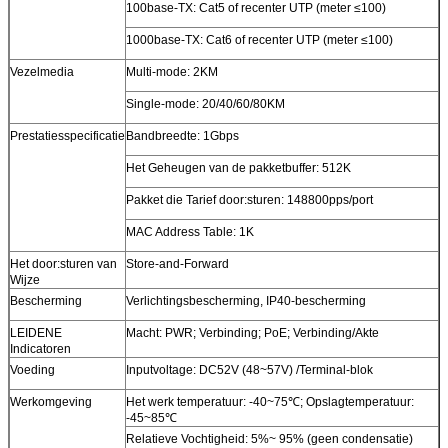
100base-TX: Cat5 of recenter UTP (meter ≤100)
1000base-TX: Cat6 of recenter UTP (meter ≤100)
Vezelmedia
Multi-mode: 2KM
Single-mode: 20/40/60/80KM
Prestatiesspecificatie
Bandbreedte: 1Gbps
Het Geheugen van de pakketbuffer: 512K
Pakket die Tarief door:sturen: 148800pps/port
MAC Address Table: 1K
Het door:sturen van
Store-and-Forward
Wijze
Bescherming
Verlichtingsbescherming, IP40-bescherming
LEIDENE
Macht: PWR; Verbinding; PoE; Verbinding/Akte
Indicatoren
Voeding
Inputvoltage: DC52V (48~57V) /Terminal-blok
Werkomgeving
Het werk temperatuur: -40~75℃; Opslagtemperatuur:
-45~85℃
Relatieve Vochtigheid: 5%~ 95% (geen condensatie)