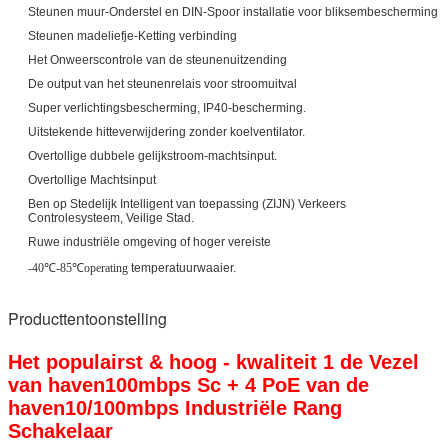
Steunen muur-Onderstel en DIN-Spoor installatie voor bliksembescherming
Steunen madeliefje-Ketting verbinding
Het Onweerscontrole van de steunenuitzending
De output van het steunenrelais voor stroomuitval
Super verlichtingsbescherming, IP40-bescherming.
Uitstekende hitteverwijdering zonder koelventilator.
Overtollige dubbele gelijkstroom-machtsinput.
Overtollige Machtsinput
Ben op Stedelijk Intelligent van toepassing (ZIJN) Verkeers
Controlesysteem, Veilige Stad.
Ruwe industriële omgeving of hoger vereiste
-40℃-85℃operating
temperatuurwaaier.
Producttentoonstelling
Het populairst & hoog - kwaliteit 1 de Vezel
van haven100mbps Sc + 4 PoE van de
haven10/100mbps Industriële Rang
Schakelaar