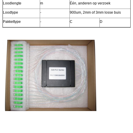
Loodlengte
m
Één, anderen op verzoek
Loodtype
-
900um, 2mm of 3mm losse buis
Pakkettype
-
C
D