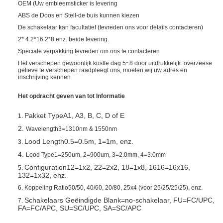
OEM (Uw embleemsticker is levering
ABS de Doos en Stell-de buis kunnen kiezen
De schakelaar kan facultatief (tevreden ons voor details contacteren)
2* 4 2*16 2*8 enz. beide levering.
Speciale verpakking tevreden om ons te contacteren
Het verschepen gewoonlijk kostte dag 5~8 door uitdrukkelijk. overzeese
gelieve te verschepen raadpleegt ons, moeten wij uw adres en
inschrijving kennen
Het opdracht geven van tot Informatie
Pakket TypeA1, A3, B, C, D of E
1.
2.
Wavelength3=1310nm & 1550nm
Lood Length0.5=0.5m, 1=1m, enz.
3.
4.
Lood Type1=250um, 2=900um, 3=2.0mm, 4=3.0mm
Configuration12=1x2, 22=2x2, 18=1x8, 1616=16x16,
5.
132=1x32, enz.
6. Koppeling Ratio50/50, 40/60, 20/80, 25x4 (voor 25/25/25/25), enz.
Schakelaars Geëindigde Blank=no-schakelaar, FU=FC/UPC,
7.
FA=FC/APC, SU=SC/UPC, SA=SC/APC