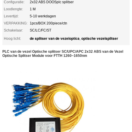
Configuratie:
2x32 ABS DOOSplc splitser
Loodlengte:
1 M
Levertijd:
5-10 werkdagen
VERPAKKING:
1pcs/BOX 200piece/ctn
Schakelaar:
SC/LC/FC/ST
de splitser van de vezeloptica
optische vezelsplitser
Hoog licht:
,
PLC van de vezel Optische splitser SC/UPC/APC 2x32 ABS van de Vezel
Optische Splitser Module voor FTTH 1260~1650nm