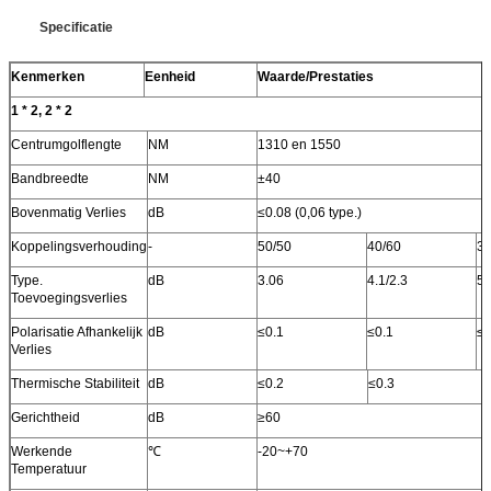
Specificatie
Kenmerken
Eenheid
Waarde/Prestaties
1 * 2, 2 * 2
Centrumgolflengte
NM
1310 en 1550
Bandbreedte
NM
±40
Bovenmatig Verlies
dB
≤0.08 (0,06 type.)
Koppelingsverhouding
-
50/50
40/60
30
Type.
dB
3.06
4.1/2.3
5.
Toevoegingsverlies
Polarisatie Afhankelijk
dB
≤0.1
≤0.1
≤0
Verlies
Thermische Stabiliteit
dB
≤0.2
≤0.3
Gerichtheid
dB
≥60
Werkende
℃
-20~+70
Temperatuur