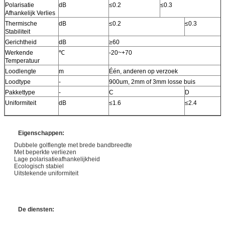
Polarisatie
dB
≤0.2
≤0.3
Afhankelijk Verlies
Thermische
dB
≤0.2
≤0.3
Stabiliteit
Gerichtheid
dB
≥60
Werkende
℃
-20~+70
Temperatuur
Loodlengte
m
Één, anderen op verzoek
Loodtype
-
900um, 2mm of 3mm losse buis
Pakkettype
-
C
D
Uniformiteit
dB
≤1.6
≤2.4
Eigenschappen:
Dubbele golflengte met brede bandbreedte
Met beperkte verliezen
Lage polarisatieafhankelijkheid
Ecologisch stabiel
Uitstekende uniformiteit
De diensten: