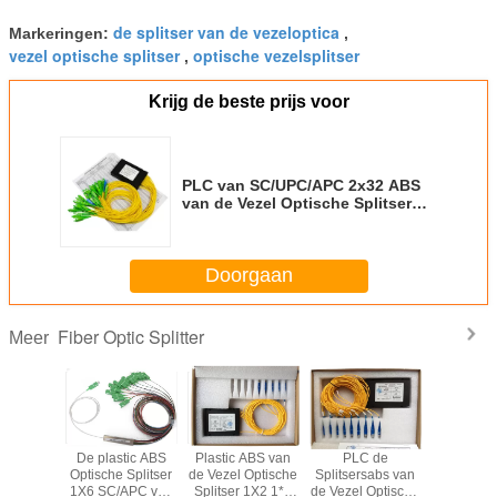
de splitser van de vezeloptica
Markeringen:
,
vezel optische splitser
optische vezelsplitser
,
Krijg de beste prijs voor
PLC van SC/UPC/APC 2x32 ABS
van de Vezel Optische Splitser
Module voor FTTH 1260~1650nm
Doorgaan
Fiber Optic Splitter
Meer
er met
De plastic ABS
Plastic ABS van
PLC de
PLC van
rkte
Optische Splitser
de Vezel Optische
Splitsersabs van
1x2 Scha
iezen
1X6 SC/APC van
Splitser 1X2 1*4
de Vezel Optische
van de de 