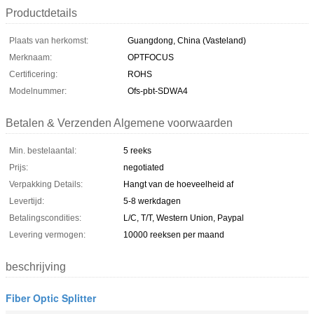
Productdetails
Plaats van herkomst:
Guangdong, China (Vasteland)
Merknaam:
OPTFOCUS
Certificering:
ROHS
Modelnummer:
Ofs-pbt-SDWA4
Betalen & Verzenden Algemene voorwaarden
Min. bestelaantal:
5 reeks
Prijs:
negotiated
Verpakking Details:
Hangt van de hoeveelheid af
Levertijd:
5-8 werkdagen
Betalingscondities:
L/C, T/T, Western Union, Paypal
Levering vermogen:
10000 reeksen per maand
beschrijving
Fiber Optic Splitter