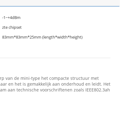
-1~+4dBm
zte chipset
83mm*83mm*25mm (length*width*height)
rp van de mini-type het compacte structuur met
laar en het is gemakkelijk aan onderhoud en leidt. Het
aam aan technische voorschriftenen zoals IEEE802.3ah