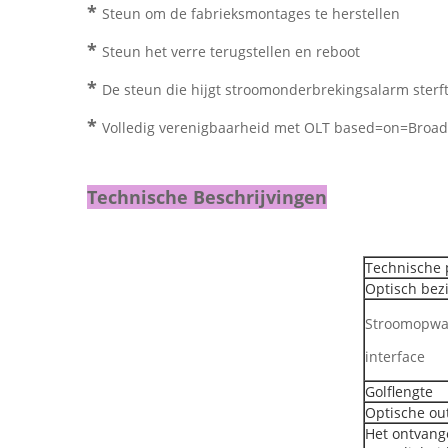
*
Steun om de fabrieksmontages te herstellen
*
Steun het verre terugstellen en reboot
*
De steun die hijgt stroomonderbrekingsalarm sterf
*
Volledig verenigbaarheid met OLT based=on=Broad
Technische Beschrijvingen
Technische 
Optisch bezi
Stroomopwa
interface
Golflengte
Optische ou
Het ontvang