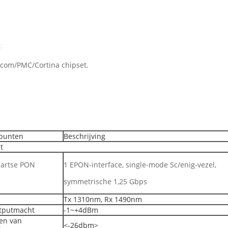
t
com/PMC/Cortina chipset.
punten
Beschrijving
t
artse PON
1 EPON-interface, single-mode Sc/enig-vezel,
symmetrische 1,25 Gbps
Tx 1310nm, Rx 1490nm
tputmacht
-1~+4dBm
en van
<-26dbm>