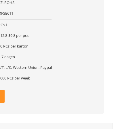
CE, ROHS
OFSE611
PCs 1
12.8-$9.8 per pcs
80 PCs per karton
5-7 dagen
/T, L/C, Western Union, Paypal
7000 PCs per week