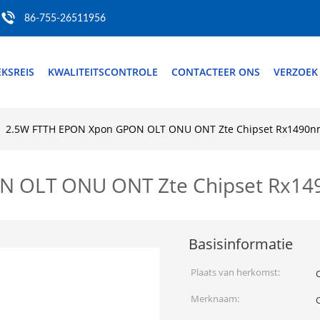
86-755-26511956
EKSREIS
KWALITEITSCONTROLE
CONTACTEER ONS
VERZOEK
2.5W FTTH EPON Xpon GPON OLT ONU ONT Zte Chipset Rx1490
N OLT ONU ONT Zte Chipset Rx1
Basisinformatie
Plaats van herkomst:
Merknaam: