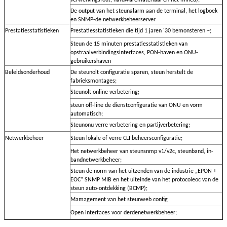
De output van het steunalarm aan de terminal, het logboek
en SNMP-de netwerkbeheerserver
Prestatiesstatistieken
Prestatiesstatistieken die tijd 1 jaren '30 bemonsteren ~;
Steun de 15 minuten prestatiesstatistieken van
opstraalverbindingsinterfaces, PON-haven en ONU-
gebruikershaven
Beleidsonderhoud
De steunolt configuratie sparen, steun herstelt de
fabrieksmontages;
Steunolt online verbetering;
steun off-line de dienstconfiguratie van ONU en vorm
automatisch;
Steunonu verre verbetering en partijverbetering;
Netwerkbeheer
Steun lokale of verre CLI beheersconfiguratie;
Het netwerkbeheer van steunsnmp v1/v2c, steunband, in-
bandnetwerkbeheer;
Steun de norm van het uitzenden van de industrie „EPON +
EOC“ SNMP MIB en het uiteinde van het protocoleoc van de
steun auto-ontdekking (BCMP);
Mamagement van het steunweb config
Open interfaces voor derdenetwerkbeheer;