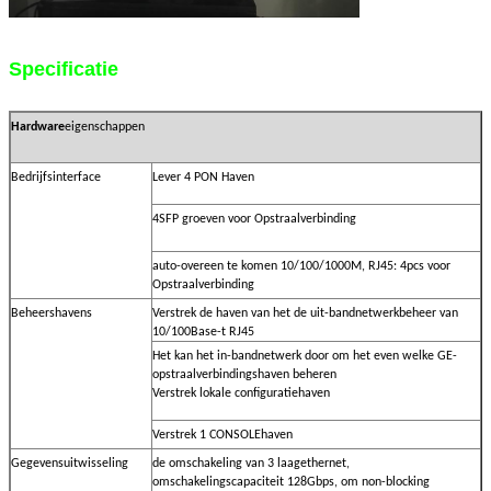
Specificatie
Hardware
eigenschappen
Bedrijfsinterface
Lever 4 PON Haven
4SFP groeven voor Opstraalverbinding
auto-overeen te komen 10/100/1000M, RJ45: 4pcs voor
Opstraalverbinding
Beheershavens
Verstrek de haven van het de uit-bandnetwerkbeheer van
10/100Base-t RJ45
Het kan het in-bandnetwerk door om het even welke GE-
opstraalverbindingshaven beheren
Verstrek lokale configuratiehaven
Verstrek 1 CONSOLEhaven
Gegevensuitwisseling
de omschakeling van 3 laagethernet,
omschakelingscapaciteit 128Gbps, om non-blocking