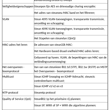
Bandbreedtegranularity 64Kbps
Veiligheidseigenschappen
Steunpon lijn AES en drievoudige churing encryptie;
Het adres van steunonu MAC band en het filtreren;
VLAN
Steun 4095 VLAN-toevoegingen, transparante transmissie,
omzetting en schrapping;
Steun 4096 VLAN-toevoegingen, transparante transmissie,
omzetting en schrapping;
Het Stapelen van steunvlan (QinQ)
MAC-adres het leren
De adressen van steun32k MAC;
Het Hardware-based draad-snelheid MAC-adres leren;
Gebaseerd op haven, VLAN, de beperkingen van MAC van de
verbindingssamenvoeging;
Het overspannen -
Van van van steunieee 802.1d (STP), 802.1w (RSTP) en MSTP
boomprotocol
het Overspannen - boomprotocol
Multicast
Steun IGMP Snooping en IGMP-Volmacht, steunctc
controleerbare multicast;
Steun IGMP v1/v2 en v3
NTP-protocol
Steunntp protocol
Quality of Service (QoS)
Steun802.1p het prioritaire rij plannen;
Steun SP, WRR of SP + WRR die algoritme plannen;