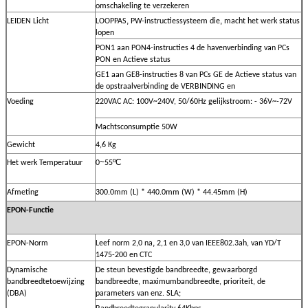
omschakeling te verzekeren
,
,
LEIDEN Licht
LOOPPAS
PW-instructiessysteem die
macht het werk status
lopen
PON1 aan PON4-instructies 4 de havenverbinding van PCs
PON en Actieve status
GE1 aan GE8-instructies 8 van PCs GE de Actieve status van
de opstraalverbinding de VERBINDING en
Voeding
220VAC AC: 100V~240V, 50/60Hz gelijkstroom: - 36V~-72V
Machtsconsumptie 50W
Gewicht
4,6 Kg
~
ºC
Het werk Temperatuur
0
55
Afmeting
300.0mm (L) * 440.0mm (W) * 44.45mm (H)
EPON-Functie
,
EPON-Norm
Leef norm 2,0 na
2,1 en 3,0 van IEEE802.3ah, van YD/T
1475-200 en CTC
Dynamische
De steun bevestigde bandbreedte, gewaarborgd
bandbreedtetoewijzing
bandbreedte, maximumbandbreedte, prioriteit, de
(DBA)
parameters van enz. SLA;