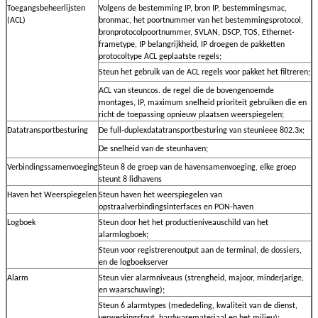
Toegangsbeheerlijsten
Volgens de bestemming IP, bron IP, bestemmingsmac,
(ACL)
bronmac, het poortnummer van het bestemmingsprotocol,
bronprotocolpoortnummer, SVLAN, DSCP, TOS, Ethernet-
frametype, IP belangrijkheid, IP droegen de pakketten
protocoltype ACL geplaatste regels;
Steun het gebruik van de ACL regels voor pakket het filtreren;
ACL van steuncos. de regel die de bovengenoemde
montages, IP, maximum snelheid prioriteit gebruiken die en
richt de toepassing opnieuw plaatsen weerspiegelen;
Datatransportbesturing
De full-duplexdatatransportbesturing van steunieee 802.3x;
De snelheid van de steunhaven;
Verbindingssamenvoeging
Steun 8 de groep van de havensamenvoeging, elke groep
steunt 8 lidhavens
Haven het Weerspiegelen
Steun haven het weerspiegelen van
opstraalverbindingsinterfaces en PON-haven
Logboek
Steun door het het productieniveauschild van het
alarmlogboek;
Steun voor registrerenoutput aan de terminal, de dossiers,
en de logboekserver
Alarm
Steun vier alarmniveaus (strengheid, majoor, minderjarige,
en waarschuwing);
Steun 6 alarmtypes (mededeling, kwaliteit van de dienst,
verwerkingsfout, hardwaremateriaal en het milieu);