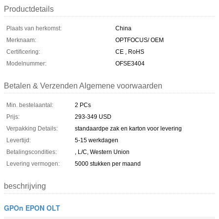
Productdetails
Plaats van herkomst:
China
Merknaam:
OPTFOCUS/ OEM
Certificering:
CE , RoHS
Modelnummer:
OFSE3404
Betalen & Verzenden Algemene voorwaarden
Min. bestelaantal:
2 PCs
Prijs:
293-349 USD
Verpakking Details:
standaardpe zak en karton voor levering
Levertijd:
5-15 werkdagen
Betalingscondities:
, L/C, Western Union
Levering vermogen:
5000 stukken per maand
beschrijving
GPOn EPON OLT