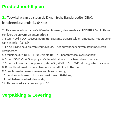
Producthoofdlijnen
1.
,
Toewijzing van
de
steun de Dynamische Bandbreedte (DBA)
;
bandbreedtegranularity 64Kbps
2.
De steunonu band auto-MAC en het filtreren, steunen de van BEDRIJFS ONU off-line
configuratie en vormen automatisch;
3. Steun 4096 VLAN-toevoegingen, transparante transmissie en omzetting, het stapelen
van steunvlan (QinQ);
4. En de lijnsnelheid die van steun32k MAC, het adresbeperking van steunmac leren
verouderen;
5. Steunieee 802.1d (STP), 802.1w die (RSTP) - boomprotocol overspannen;
6. Steun IGMP v1/v2 Snooping en Volmacht, steunctc controleerbare multicast;
7. Steun het prioritaire rij plannen, steun SP, WRR of SP + WRR die algoritme plannen;
8. De snelheid van de steunenhaven, steunpakket het filtreren;
9. Steunhaven het weerspiegelen en haventrunking;
10. Verstrek logboeken, alarm en prestatiesstatistieken;
het
;
11. Het Beheer van
steunweb
12.
Het netwerk van steunsnmp v1/v2c.
Verpakking & Levering