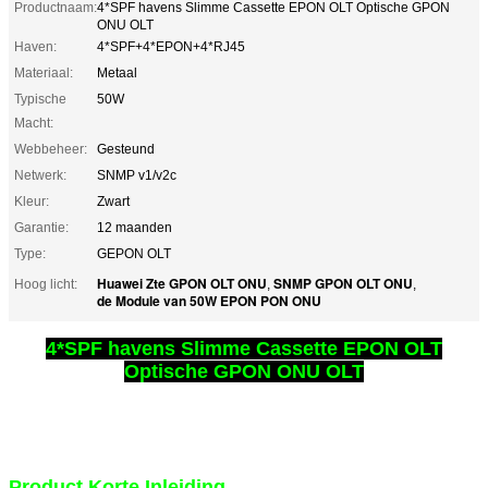
Productnaam:
4*SPF havens Slimme Cassette EPON OLT Optische GPON
ONU OLT
Haven:
4*SPF+4*EPON+4*RJ45
Materiaal:
Metaal
Typische
50W
Macht:
Webbeheer:
Gesteund
Netwerk:
SNMP v1/v2c
Kleur:
Zwart
Garantie:
12 maanden
Type:
GEPON OLT
Huawei Zte GPON OLT ONU
SNMP GPON OLT ONU
Hoog licht:
,
,
de Module van 50W EPON PON ONU
4*SPF havens Slimme Cassette EPON OLT
Optische GPON ONU OLT
Product Korte Inleiding