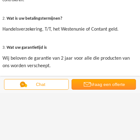
controleren.
2.
Wat is uw betalingstermijnen?
Handelsverzekering, T/T, het Westenunie of Contant geld.
3.
Wat uw garantietijd is
Wij beloven de garantie van 2 jaar voor alle die producten van
ons worden verscheept.
Chat
Vraag een offerte
4.
Wat is de levertijd?
Voor gebruikelijke producten. Wij houden voorraad, konden 1-3
aan
dagen na Portugal verschepen. Voor grote hoeveelheid en
speciale producten. Gelieve te controleren levertijd met onze
vertegenwoordiger.
5.
Kon ik ons eigen embleem en etiket gebruiken?