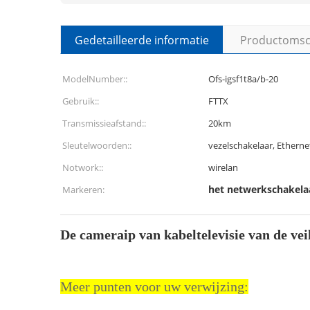
Gedetailleerde informatie
Productomsch
ModelNumber::
Ofs-igsf1t8a/b-20
Gebruik::
FTTX
Transmissieafstand::
20km
Sleutelwoorden::
vezelschakelaar, Etherne
Notwork::
wirelan
het netwerkschakela
Markeren:
De cameraip van kabeltelevisie van de v
Meer punten voor uw verwijzing: