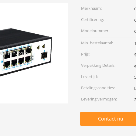
Merknaam:
Certificering:
Modelnummer:
O
Min. bestelaantal:
Prijs:
Verpakking Details:
Levertijd:
Betalingscondities:
Levering vermogen:
Contact nu