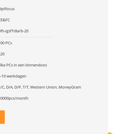
Optfocus
CE&FC
fs-igsf1t8a/b-20
100 PCs
$20
elke PCs in een binnendoos
5-10 werkdagen
L/C, D/A, D/P, T/T, Western Union, MoneyGram
20000pcs/month