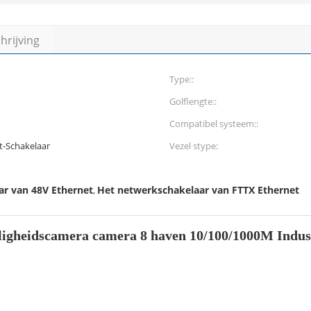
rijving
Type::
Golflengte::
Compatibel systeem::
t-Schakelaar
Vezel stype:
ar van 48V Ethernet
Het netwerkschakelaar van FTTX Ethernet
,
eiligheidscamera camera 8 haven 10/100/1000M Indu