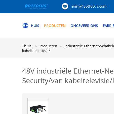
jenny@optfocus.com
HUIS
PRODUCTEN
ONGEVEER ONS
FABRI
Thuis
Producten
Industriële Ethernet-Schakel
kabeltelevisie/IP
48V industriële Ethernet-
Security/van kabeltelevisie/