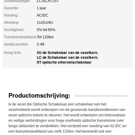
Schakelaartype:
LC/SC/FC/ST
Garantie:
1 jaar
Voeding:
AC/DC
Afmeting:
1U/2U/4U
Vochtigheid:
5% tot 95%
Transmissieafstand:
Tot 120km
Aantal poorten:
2-48
4U de Schakelaar van de vezelkern
Hoog licht:
,
LC de Schakelaar van de vezelkern
,
ST optische ethernetschakelaar
Productomschrijving:
Is de vezel die Optische Schakelaar een schakelaar van het
vezelnetwerk wordt ontworpen om de groeiende bandbreedteeisen van
vezel optische kabels te steunen. Het wordt ontworpen om betrouwbare
en veilige verbindingen voor hoge snelheids optische transmissie over
lange afstanden te verstrekken. Het verstrekt een voeding van AC/DC en
een transmissieafstand van zelfs 120km. Het kenmerkt ook een