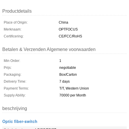
Productdetails
Place of Origin:
China
Merknaam:
OPTFOCUS
Certificering:
CE/FCC/RoHS
Betalen & Verzenden Algemene voorwaarden
Min Order:
1
Prijs:
negotiable
Packaging:
Box/Carton
Delivery Time:
7 days
Payment Terms:
T/T, Western Union
Supply Ability:
70000 per Month
beschrijving
Optic fiber-switch