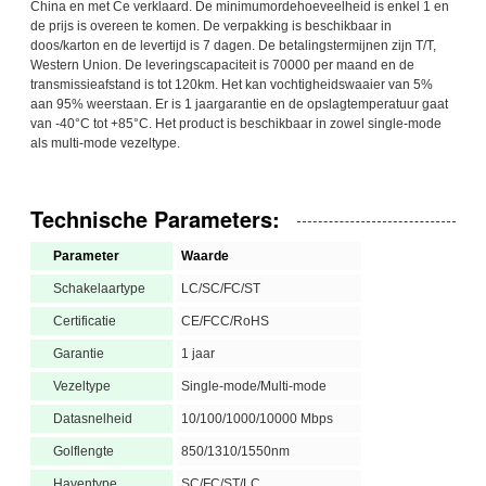
China en met Ce verklaard. De minimumordehoeveelheid is enkel 1 en
de prijs is overeen te komen. De verpakking is beschikbaar in
doos/karton en de levertijd is 7 dagen. De betalingstermijnen zijn T/T,
Western Union. De leveringscapaciteit is 70000 per maand en de
transmissieafstand is tot 120km. Het kan vochtigheidswaaier van 5%
aan 95% weerstaan. Er is 1 jaargarantie en de opslagtemperatuur gaat
van -40°C tot +85°C. Het product is beschikbaar in zowel single-mode
als multi-mode vezeltype.
Technische Parameters:
Parameter
Waarde
Schakelaartype
LC/SC/FC/ST
Certificatie
CE/FCC/RoHS
Garantie
1 jaar
Vezeltype
Single-mode/Multi-mode
Datasnelheid
10/100/1000/10000 Mbps
Golflengte
850/1310/1550nm
Haventype
SC/FC/ST/LC