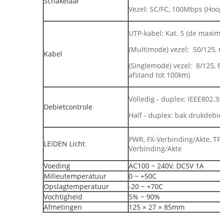
Schakelaar
Vezel: SC/FC, 100Mbps (Hoo
UTP-kabel: Kat. 5 (de maxi
(Multimode) vezel: 50/125,
Kabel
(Singlemode) vezel: 8/125,
afstand tot 100km)
Volledig - duplex: IEEE802.
Debietcontrole
Half - duplex: bak drukdebi
PWR, FX-Verbinding/Akte, TP
LEIDEN Licht
Verbinding/Akte
Voeding
AC100 ~ 240V, DC5V 1A
Milieutemperatuur
0 ~ +50C
Opslagtemperatuur
-20 ~ +70C
Vochtigheid
5% ~ 90%
Afmetingen
125 × 27 × 85mm