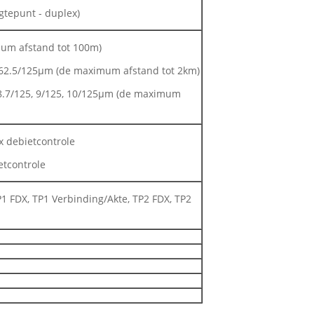
gtepunt - duplex)
mum afstand tot 100m)
 62.5/125μm (de maximum afstand tot 2km)
 8.7/125, 9/125, 10/125μm (de maximum
3x debietcontrole
etcontrole
1 FDX, TP1 Verbinding/Akte, TP2 FDX, TP2