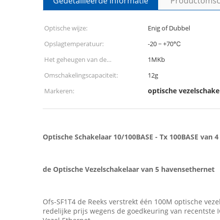
Gedetailleerde informatie
Productomsch
Optische wijze:
Enig of Dubbel
Opslagtemperatuur:
-20 ~ +70℃
Het geheugen van de
1MKb
kaderbuffer:
Omschakelingscapaciteit:
12g
optische vezelschake
Markeren:
Optische Schakelaar 10/100BASE - Tx 100BASE van 
de Optische Vezelschakelaar van 5 havensethernet
Ofs-SF1T4 de Reeks verstrekt één 100M optische vezel
redelijke prijs wegens de goedkeuring van recentste I