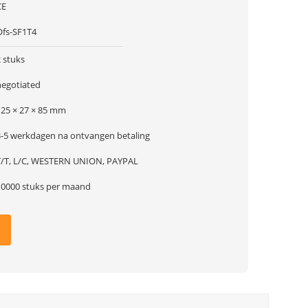
CE
Ofs-SF1T4
 stuks
negotiated
125 × 27 × 85 mm
3-5 werkdagen na ontvangen betaling
T/T, L/C, WESTERN UNION, PAYPAL
10000 stuks per maand