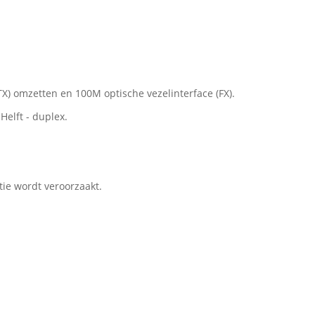
TX) omzetten en 100M optische vezelinterface (FX).
elft - duplex.
ie wordt veroorzaakt.