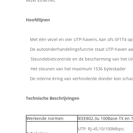
Vezel Ethernet.
Hoofdlijnen
Met één vezel en vier UTP-havens, kan ofs-SF1T4 op
De autoonderhandelingsfunctie staat UTP-haven aan
Steundebietcontrole en de bescherming van het U
Het steunen van het maximum 1536 byteskader
De interne Kring van verhinderde donder kon schad
Technische Beschrijvingen
Werkende normen
IEEE802.3u 100Base-TX en 
UTP: RJ-45,10/100Mbps;