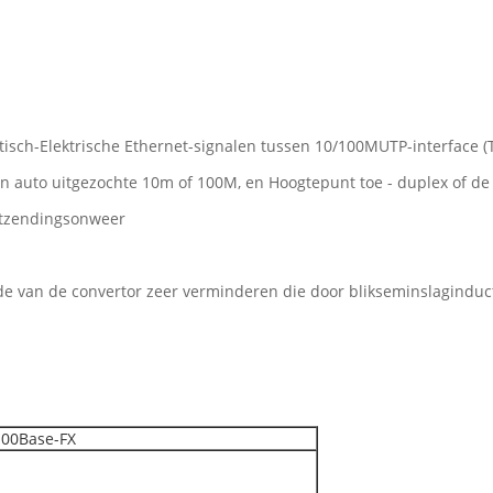
tisch-Elektrische Ethernet-signalen tussen 10/100MUTP-interface (
 auto uitgezochte 10m of 100M, en Hoogtepunt toe - duplex of de H
itzendingsonweer
e van de convertor zeer verminderen die door blikseminslaginduct
100Base-FX