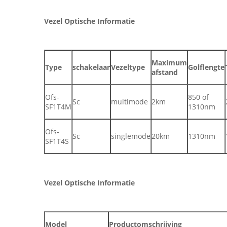
Vezel Optische Informatie
Maximum
Type
schakelaar
Vezeltype
Golflengte
afstand
Ofs-
850 of
Sc
multimode
2km
SF1T4M
1310nm
Ofs-
Sc
singlemode
20km
1310nm
SF1T4S
Vezel Optische Informatie
Model
Productomschrijving