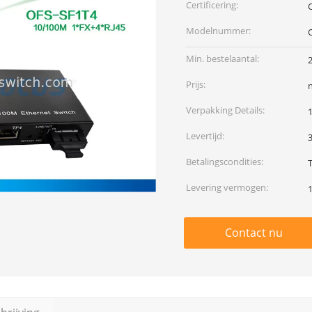
Certificering:
Modelnummer:
Min. bestelaantal:
2
Prijs:
Verpakking Details:
Levertijd:
Betalingscondities:
Levering vermogen:
Contact nu