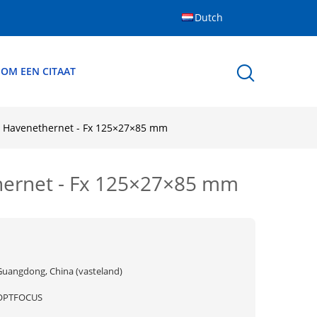
Dutch
 OM EEN CITAAT
4 Havenethernet - Fx 125×27×85 mm
hernet - Fx 125×27×85 mm
Guangdong, China (vasteland)
OPTFOCUS