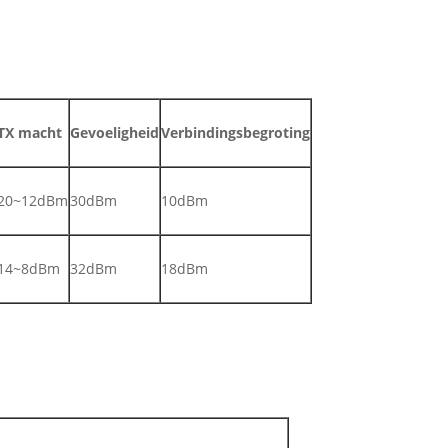
TX macht
Gevoeligheid
Verbindingsbegroting
20~12dBm
30dBm
10dBm
14~8dBm
32dBm
18dBm