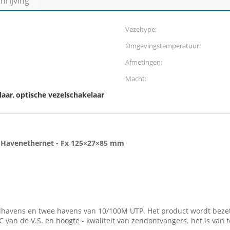
rijving
Vezeltype:
Omgevingstemperatuur:
Afmetingen:
Macht:
laar
optische vezelschakelaar
,
4 Havenethernet - Fx 125×27×85 mm
havens en twee havens van 10/100M UTP. Het product wordt bezeten
C van de V.S. en hoogte - kwaliteit van zendontvangers. het is van