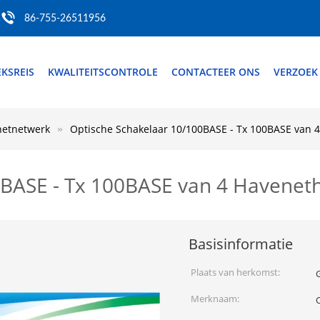
86-755-26511956
EKSREIS
KWALITEITSCONTROLE
CONTACTEER ONS
VERZOEK
netnetwerk
Optische Schakelaar 10/100BASE - Tx 100BASE van 
0BASE - Tx 100BASE van 4 Havenet
Basisinformatie
Plaats van herkomst:
Merknaam: