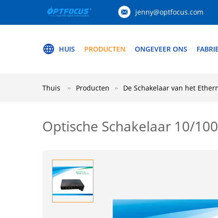
jenny@optfocus.com
HUIS
PRODUCTEN
ONGEVEER ONS
FABRI
Thuis
Producten
De Schakelaar van het Ether
Optische Schakelaar 10/10