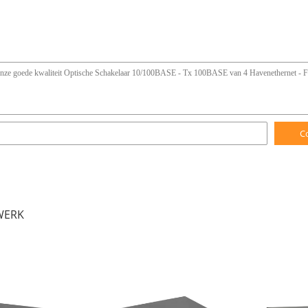
C
WERK