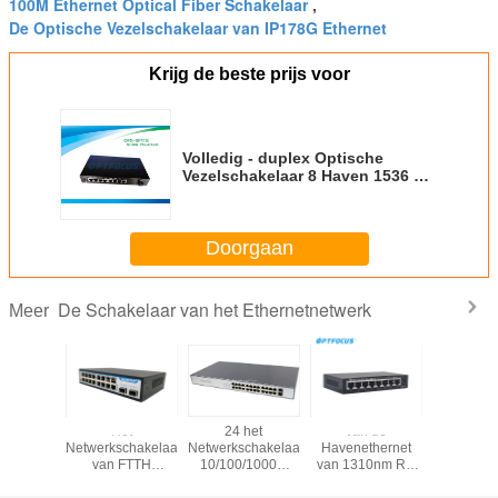
100M Ethernet Optical Fiber Schakelaar
,
De Optische Vezelschakelaar van IP178G Ethernet
Krijg de beste prijs voor
Volledig - duplex Optische
Vezelschakelaar 8 Haven 1536 de
Kabel van UTP van het
Byteskader
Doorgaan
De Schakelaar van het Ethernetnetwerk
Meer
kelaar
Het
24 het
van de
8 he
/1000M
Netwerkschakelaar
Netwerkschakelaar
Havenethernet
Netwerksc
 LAN
van FTTH
10/100/1000M
van 1310nm RX
10/100
 Switch
Ethernet 480
van
1490nm 8 van de
havenet
 van
Gbps die
havensethernet 2
het
van 