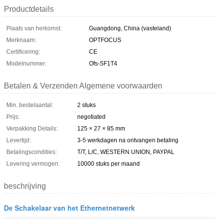
Productdetails
Plaats van herkomst:
Guangdong, China (vasteland)
Merknaam:
OPTFOCUS
Certificering:
CE
Modelnummer:
Ofs-SF1T4
Betalen & Verzenden Algemene voorwaarden
Min. bestelaantal:
2 stuks
Prijs:
negotiated
Verpakking Details:
125 × 27 × 85 mm
Levertijd:
3-5 werkdagen na ontvangen betaling
Betalingscondities:
T/T, L/C, WESTERN UNION, PAYPAL
Levering vermogen:
10000 stuks per maand
beschrijving
De Schakelaar van het Ethernetnetwerk