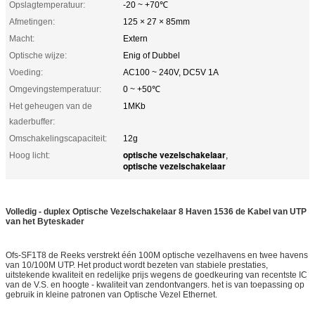
Opslagtemperatuur:
-20 ~ +70℃
Afmetingen:
125 × 27 × 85mm
Macht:
Extern
Optische wijze:
Enig of Dubbel
Voeding:
AC100 ~ 240V, DC5V 1A
Omgevingstemperatuur:
0 ~ +50℃
Het geheugen van de
1MKb
kaderbuffer:
Omschakelingscapaciteit:
12g
optische vezelschakelaar
Hoog licht:
,
optische vezelschakelaar
Volledig - duplex Optische Vezelschakelaar 8 Haven 1536 de Kabel van UTP
van het Byteskader
Ofs-SF1T8 de Reeks verstrekt één 100M optische vezelhavens en twee havens
van 10/100M UTP. Het product wordt bezeten van stabiele prestaties,
uitstekende kwaliteit en redelijke prijs wegens de goedkeuring van recentste IC
van de V.S. en hoogte - kwaliteit van zendontvangers. het is van toepassing op
gebruik in kleine patronen van Optische Vezel Ethernet.