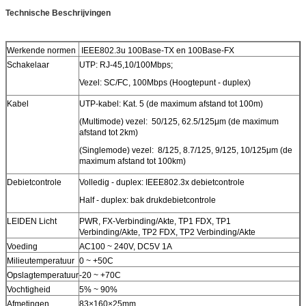
Technische Beschrijvingen
Werkende normen
IEEE802.3u 100Base-TX en 100Base-FX
Schakelaar
UTP: RJ-45,10/100Mbps;
Vezel: SC/FC, 100Mbps (Hoogtepunt - duplex)
Kabel
UTP-kabel: Kat. 5 (de maximum afstand tot 100m)
(Multimode) vezel: 50/125, 62.5/125μm (de maximum
afstand tot 2km)
(Singlemode) vezel: 8/125, 8.7/125, 9/125, 10/125μm (de
maximum afstand tot 100km)
Debietcontrole
Volledig - duplex: IEEE802.3x debietcontrole
Half - duplex: bak drukdebietcontrole
LEIDEN Licht
PWR, FX-Verbinding/Akte, TP1 FDX, TP1
Verbinding/Akte, TP2 FDX, TP2 Verbinding/Akte
Voeding
AC100 ~ 240V, DC5V 1A
Milieutemperatuur
0 ~ +50C
Opslagtemperatuur
-20 ~ +70C
Vochtigheid
5% ~ 90%
Afmetingen
83×160×25mm