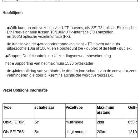
Hoofdlijnen
◆With kunnen één vezel en vier UTP-havens, ofs-SF1T8 optisch-Elektrische
Ethernet-signalen tussen 10/100MUTP-interface (TX) omzetten
en 100M optische vezelinterface (FX).
de functie van de ◆Autoonderhandeling staat UTP-haven aan auto
uitgezochte 10m of 100M, en Hoogtepunt toe - duplex of de Helft - duplex.
◆Support Debietcontrole en Uitzendingsonweersbescherming
het ◆Supporting van het maximum 1536 byteskader
de ◆Internalkring van verhinderde donder kon schade van de convertor zeer
verminderen die door blikseminslaginductie wordt veroorzaakt.
Vezel Optische Informatie
Type
schakelaar
Vezeltype
Maximum
Golfle
afstand
Ofs-SF1T8M
Sc
multimode
2km
850 of
Ofs-SF1T8S
Sc
singlemode
20km
1310n