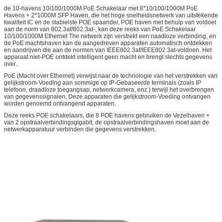
de 10-havens 10/100/1000M PoE Schakelaar met 8*10/100/1000M PoE
Havens + 2*1000M SFP Haven, die het hoge snelheidsnetwerk van uitstekende
kwaliteit IC en de stabielste POE spaander, POE haven met behulp van voldoet
aan de norm van 802.3af/802.3at-, kan deze reeks van PoE Schakelaar
10/100/1000M Ethernet The netwerk zijn verstrekt een naadloze verbinding, en
de PoE machtshaven kan de aangedreven apparaten automatisch ontdekken
en aandrijven die aan de normen van IEEE802.3af/IEEE802.3at-voldoen. Het
apparaat niet-POE ontdekt intelligent geen macht en brengt slechts gegevens
over.
PoE (Macht over Ethernet) verwijst naar de technologie van het verstrekken van
gelijkstroom-Voeding aan sommige op IP-Gebaseerde terminals (zoals IP
telefoon, draadloze toegangsap, netwerkcamera, enz.) terwijl het overbrengen
van gegevenssignalen. Deze apparaten die gelijkstroom-Voeding ontvangen
worden genoemd ontvangend apparaten.
Deze reeks POE schakelaars, die 8 POE havens gebruiken de Vezelhaven +
van 2 opstraalverbindingsgigabit, de opstraalverbindingshaven moet aan de
netwerkapparatuur verbinden die gegevens verstrekken.