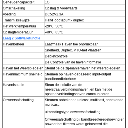
Geheugencapaciteit
1G
Omschakeling
Opslag & Voorwaarts
Voeding
DC52V2.3A
Transmissiewijze
Half/Hoogtepunt - duplex
Het werk temperatuur
-20℃~50℃
Opslagtemperatuur
-40℃~85℃
Laag 2 Softwarefunctie
Havenbeheer
Laat/maak Haven toe onbruikbaar
Snelheid, Duplex, MTU-het Plaatsen
Debietcontrole
De Controle van de haveninformatie
Haven het Weerspiegelen
Steunt beide zij-manierhaven het weerspiegelen
Havenmaximum snelheid
Steunen op haven-gebaseerd input-output
bandbreedtebeheer
Havenisolatie
Steun de isolatie van de
neerstraalverbindingshaven, en kan met de
opstraalverbindingshaven communiceren
Onweersafschaffing
Steunen onbekende unicast, multicast, onbekende
multicast,
uitzendingstype onweersafschaffing
Onweersafschaffing bij bandbreedteregelgeving en
onweer het filtreren wordt gebaseerd die