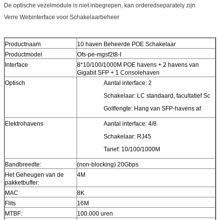
De optische vezelmodule is niet inbegrepen, kan orderedseparately zijn
Verre Webinterface voor Schakelaarbeheer
Productnaam
10 haven Beheerde POE Schakelaar
Productmodel
Ofs-pe-mgsf2t8-I
Interface
8*10/100/1000M POE havens + 2 havens van
Gigabit SFP + 1 Consolehaven
Optisch
Aantal interface: 2
Schakelaar: LC standaard, facultatief Sc
Golflengte: Hang van SFP-havens af
Elektrohavens
Aantal interface: 4/8
Schakelaar: RJ45
Tarief: 10/100/1000M
Bandbreedte:
(non-blocking) 20Gbps
Het Geheugen van de
4M
pakketbuffer:
MAC
8K
Flits
16M
MTBF:
100.000 uren