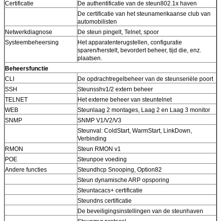
Certificatie
De authentificatie van de steun802.1x haven
De certificatie van het steunamerikaanse club van
automobilisten
Netwerkdiagnose
De steun pingelt, Telnet, spoor
Systeembeheersing
Het apparatenterugstellen, configuratie
sparen/herstelt, bevordert beheer, tijd die, enz.
plaatsen.
Beheersfunctie
CLI
De opdrachtregelbeheer van de steunseriële poort
SSH
Steunsshv1/2 extern beheer
TELNET
Het externe beheer van steuntelnet
WEB
Steunlaag 2 montages, Laag 2 en Laag 3 monitor
SNMP
SNMP V1/V2/V3
Steunval: ColdStart, WarmStart, LinkDown,
Verbinding
RMON
Steun RMON v1
POE
Steunpoe voeding
Andere functies
Steundhcp Snooping, Option82
Steun dynamische ARP opsporing
Steuntacacs+ certificatie
Steundns certificatie
De beveiligingsinstellingen van de steunhaven