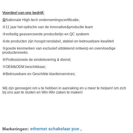
Voordeel van ons bedrijf:
①
Nationale High-tech ondernemingscertificatie;
②11 jaar het optische van de innovative&productie team
③volledig geavanceerde productielijn en QC systeem
④de producten zijn hoogst rendabel, stabiel en betrouwbare kwaliteit
⑤goede kenmerken van exclusief uitstekend ontwerp en overvloedige
productenreeks.
⑥Professionele de eindelevering & dienst;
⑦OEM&ODM beschikbaar;
⑧Betrouwbare en Geschikte klantenservices;
Wij zijn genoegen om u te hebben in aanraking en u meer te helpen! om zich
bij ons aan te sluiten en Win-Win zaken te maken!
ethernet schakelaar poe
Markeringen:
,