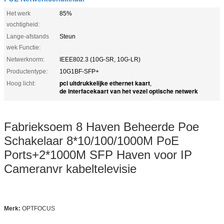
Het werk
85%
vochtigheid:
Lange-afstands
Steun
wek Functie:
Netwerknorm:
IEEE802.3 (10G-SR, 10G-LR)
Productentype:
10G1BF-SFP+
pci uitdrukkelijke ethernet kaart
Hoog licht:
,
de interfacekaart van het vezel optische netwerk
Fabrieksoem 8 Haven Beheerde Poe
Schakelaar 8*10/100/1000M PoE
Ports+2*1000M SFP Haven voor IP
Cameranvr kabeltelevisie
Merk:
OPTFOCUS