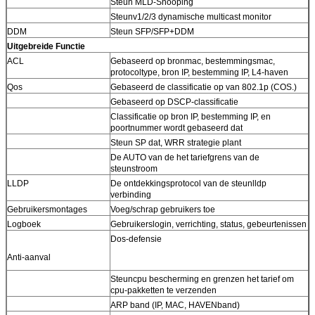
Steun MLD-Snooping
Steunv1/2/3 dynamische multicast monitor
DDM
Steun SFP/SFP+DDM
Uitgebreide Functie
ACL
Gebaseerd op bronmac, bestemmingsmac,
protocoltype, bron IP, bestemming IP, L4-haven
Qos
Gebaseerd de classificatie op van 802.1p (COS.)
Gebaseerd op DSCP-classificatie
Classificatie op bron IP, bestemming IP, en
poortnummer wordt gebaseerd dat
Steun SP dat, WRR strategie plant
De AUTO van de het tariefgrens van de
steunstroom
LLDP
De ontdekkingsprotocol van de steunlldp
verbinding
Gebruikersmontages
Voeg/schrap gebruikers toe
Logboek
Gebruikerslogin, verrichting, status, gebeurtenissen
Dos-defensie
Anti-aanval
Steuncpu bescherming en grenzen het tarief om
cpu-pakketten te verzenden
ARP band (IP, MAC, HAVENband)