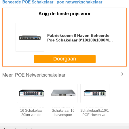
Beheerde POE Schakelaar
poe netwerkschakelaar
,
Krijg de beste prijs voor
Fabrieksoem 8 Haven Beheerde
Poe Schakelaar 8*10/100/1000M
PoE Ports+2*1000M SFP Haven
voor IP Cameranvr kabeltelevisie
Doorgaan
POE Netwerkschakelaar
Meer
mme PoE
OEM/ODM POE
vezel Optische
8 van de de
POE va
elaar
16 Schakelaar
Schakelaar 16
Schakelaar8x10/100/1000mbp
fabrieks
0M POE
20km van de
havenspoe
POE Haven van
24 Hav
n OP
Havenvezel
Schakelaar met 2
havengigabit POE
Opstraalv
nding
2*10/100/1000mbps-
SFP-vezelhavens
Opstraalverbinding
van 
m RJ45-
Opstraalverbindingshaven
voor datacentrum
2x1000m RJ45-
Schakelaa