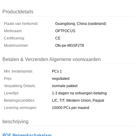
Productdetails
Plaats van herkomst:
Guangdong, China (vasteland)
Merknaam:
OPTFOCUS
Certificering:
CE
Modelnummer:
Ofs-pe-MGSF2T8
Betalen & Verzenden Algemene voorwaarden
Min. bestelaantal:
PCs 1
Prijs:
negotiated
Verpakking Details:
normale pakket
Levertijd:
1-3 dagen na ontvangen betaling
Betalingscondities:
L/C, T/T, Western Union, Paypal
Levering vermogen:
10000 PCs per maand
beschrijving
POE Netwerkschakelaar