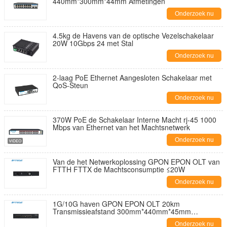
440mm*300mm*44mm Afmetingen
Onderzoek nu
4.5kg de Havens van de optische Vezelschakelaar
20W 10Gbps 24 met Stal
Onderzoek nu
2-laag PoE Ethernet Aangesloten Schakelaar met
QoS-Steun
Onderzoek nu
370W PoE de Schakelaar Interne Macht rj-45 1000
Mbps van Ethernet van het Machtsnetwerk
Onderzoek nu
Van de het Netwerkoplossing GPON EPON OLT van
FTTH FTTX de Machtsconsumptie ≤20W
Onderzoek nu
1G/10G haven GPON EPON OLT 20km
Transmissieafstand 300mm*440mm*45mm
Afmetingen
Onderzoek nu