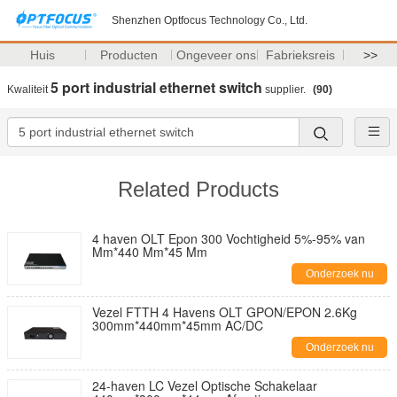
Shenzhen Optfocus Technology Co., Ltd.
Huis
Producten
Ongeveer ons
Fabrieksreis
>>
5 port industrial ethernet switch
Kwaliteit
supplier.
(90)
Related Products
4 haven OLT Epon 300 Vochtigheid 5%-95% van
Mm*440 Mm*45 Mm
Onderzoek nu
Vezel FTTH 4 Havens OLT GPON/EPON 2.6Kg
300mm*440mm*45mm AC/DC
Onderzoek nu
24-haven LC Vezel Optische Schakelaar